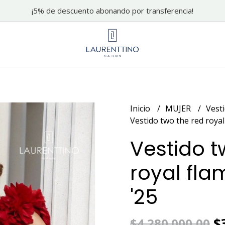
¡5% de descuento abonando por transferencia!
Inicio
MUJER
Vest
Vestido two the red royal 
Vestido t
royal fla
'25
$3
$4.280.000,00