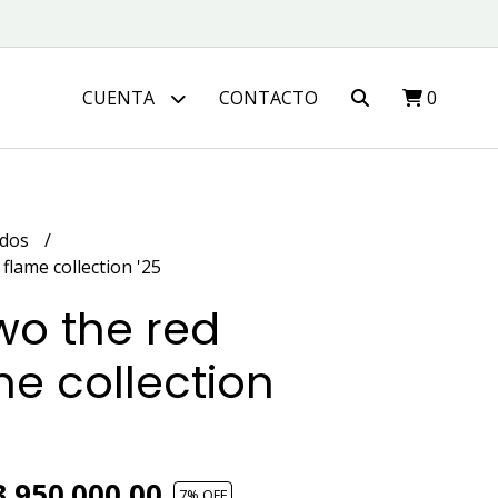
CUENTA
CONTACTO
0
idos
flame collection '25
wo the red
me collection
.950.000,00
7
% OFF